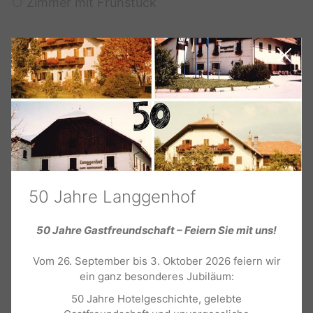
Zimmer mit Frühstück
3. Wer reist mit Ihnen?
Erwachsene
-
+
Kinder
-
+
50 Jahre Langgenhof
4. Erzählen Sie uns von sich:
50 Jahre Gastfreundschaft – Feiern Sie mit uns!
Herr
Vom 26. September bis 3. Oktober 2026 feiern wir
Frau
ein ganz besonderes Jubiläum:
Familie
50 Jahre Hotelgeschichte, gelebte
Vorname