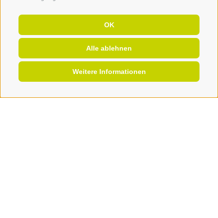
St. Nikolausstraße 11
I
-
39031
Stegen/Bruneck
OK
Tel.:
+39 0474 55 31 54
Alle ablehnen
hotel@langgenhof.com
Weitere Informationen
ANGEBOTE
BUCHEN
ANFRAGEN
Service