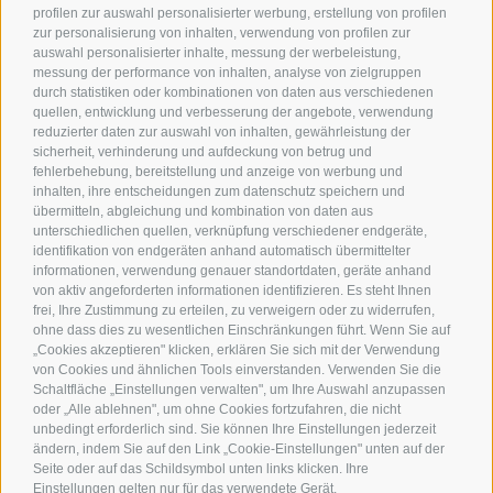
profilen zur auswahl personalisierter werbung, erstellung von profilen
zur personalisierung von inhalten, verwendung von profilen zur
auswahl personalisierter inhalte, messung der werbeleistung,
messung der performance von inhalten, analyse von zielgruppen
durch statistiken oder kombinationen von daten aus verschiedenen
quellen, entwicklung und verbesserung der angebote, verwendung
reduzierter daten zur auswahl von inhalten, gewährleistung der
sicherheit, verhinderung und aufdeckung von betrug und
fehlerbehebung, bereitstellung und anzeige von werbung und
inhalten, ihre entscheidungen zum datenschutz speichern und
übermitteln, abgleichung und kombination von daten aus
unterschiedlichen quellen, verknüpfung verschiedener endgeräte,
identifikation von endgeräten anhand automatisch übermittelter
informationen, verwendung genauer standortdaten, geräte anhand
von aktiv angeforderten informationen identifizieren. Es steht Ihnen
frei, Ihre Zustimmung zu erteilen, zu verweigern oder zu widerrufen,
ohne dass dies zu wesentlichen Einschränkungen führt. Wenn Sie auf
Kontakt
„Cookies akzeptieren" klicken, erklären Sie sich mit der Verwendung
von Cookies und ähnlichen Tools einverstanden. Verwenden Sie die
Schaltfläche „Einstellungen verwalten", um Ihre Auswahl anzupassen
oder „Alle ablehnen", um ohne Cookies fortzufahren, die nicht
unbedingt erforderlich sind. Sie können Ihre Einstellungen jederzeit
ändern, indem Sie auf den Link „Cookie-Einstellungen" unten auf der
Seite oder auf das Schildsymbol unten links klicken. Ihre
Hotel Langgenhof
Einstellungen gelten nur für das verwendete Gerät.