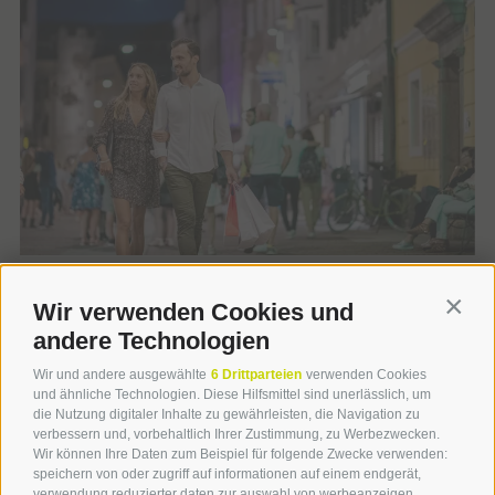
Wir verwenden Cookies und
Contin
andere Technologien
Wir und andere ausgewählte
6 Drittparteien
verwenden Cookies
und ähnliche Technologien. Diese Hilfsmittel sind unerlässlich, um
die Nutzung digitaler Inhalte zu gewährleisten, die Navigation zu
verbessern und, vorbehaltlich Ihrer Zustimmung, zu Werbezwecken.
BESONDERES HIGHLIGHT
Wir können Ihre Daten zum Beispiel für folgende Zwecke verwenden:
speichern von oder zugriff auf informationen auf einem endgerät,
Ein Sommernachtstraum
verwendung reduzierter daten zur auswahl von werbeanzeigen,