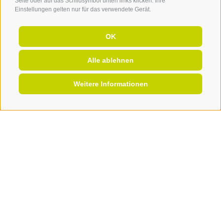
Seite oder auf das Schildsymbol unten links klicken. Ihre
Einstellungen gelten nur für das verwendete Gerät.
OK
Alle ablehnen
Weitere Informationen
ANGEBOTE
BUCHEN
ANFRAGEN
BRUNECK. NIGGILAN UND
CAPPUCCINO.