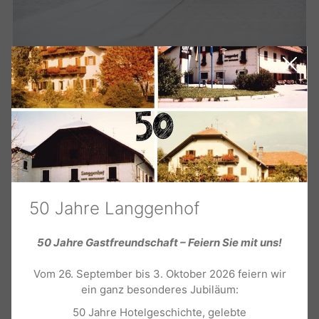
TRADITION, FLAIR UND CHIC
50 Jahre Langgenhof
Diese Geschäfte dürfen Sie sich
nicht entgehen lassen
50 Jahre Gastfreundschaft – Feiern Sie mit uns!
Vom 26. September bis 3. Oktober 2026 feiern wir
Harpf
- Getränke und Weine
ein ganz besonderes Jubiläum:
Acherer
- Patisserie und Blumen
Horvat
- natürliche Lebensmittel
50 Jahre Hotelgeschichte, gelebte