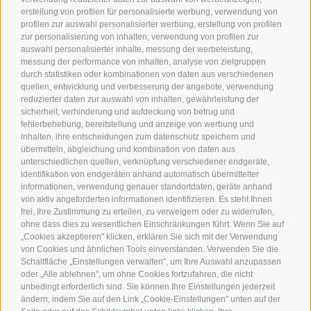
erstellung von profilen für personalisierte werbung, verwendung von
profilen zur auswahl personalisierter werbung, erstellung von profilen
zur personalisierung von inhalten, verwendung von profilen zur
Die Brunecker Geschäfte bleiben im Monat August
an vier
auswahl personalisierter inhalte, messung der werbeleistung,
Freitagen bis 22.30 Uhr geöffnet
. Es erwartet Sie ein
messung der performance von inhalten, analyse von zielgruppen
tolles Musik- und
Rahmenprogramm
einheimischer
durch statistiken oder kombinationen von daten aus verschiedenen
Künstler und verschiedene Pustertaler Köstlichkeiten.
quellen, entwicklung und verbesserung der angebote, verwendung
reduzierter daten zur auswahl von inhalten, gewährleistung der
sicherheit, verhinderung und aufdeckung von betrug und
fehlerbehebung, bereitstellung und anzeige von werbung und
inhalten, ihre entscheidungen zum datenschutz speichern und
übermitteln, abgleichung und kombination von daten aus
unterschiedlichen quellen, verknüpfung verschiedener endgeräte,
identifikation von endgeräten anhand automatisch übermittelter
informationen, verwendung genauer standortdaten, geräte anhand
von aktiv angeforderten informationen identifizieren. Es steht Ihnen
frei, Ihre Zustimmung zu erteilen, zu verweigern oder zu widerrufen,
ohne dass dies zu wesentlichen Einschränkungen führt. Wenn Sie auf
„Cookies akzeptieren" klicken, erklären Sie sich mit der Verwendung
von Cookies und ähnlichen Tools einverstanden. Verwenden Sie die
Schaltfläche „Einstellungen verwalten", um Ihre Auswahl anzupassen
oder „Alle ablehnen", um ohne Cookies fortzufahren, die nicht
unbedingt erforderlich sind. Sie können Ihre Einstellungen jederzeit
ändern, indem Sie auf den Link „Cookie-Einstellungen" unten auf der