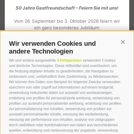
St. Nikolausstraße 11
50 Jahre Gastfreundschaft – Feiern Sie mit uns!
I
-
39031
Stegen/Bruneck
Vom 26. September bis 3. Oktober 2026 feiern wir
Tel.:
+39 0474 55 31 54
ein ganz besonderes Jubiläum:
hotel@langgenhof.com
50 Jahre Hotelgeschichte, gelebte
Wir verwenden Cookies und
Contin
Gastfreundschaft und unvergessliche
Urlaubsmomente.
andere Technologien
Wir und andere ausgewählte
6 Drittparteien
verwenden Cookies
und ähnliche Technologien. Diese Hilfsmittel sind unerlässlich, um
Service
die Nutzung digitaler Inhalte zu gewährleisten, die Navigation zu
FEIERN SIE MIT UNS!
verbessern und, vorbehaltlich Ihrer Zustimmung, zu Werbezwecken.
Wir können Ihre Daten zum Beispiel für folgende Zwecke verwenden:
speichern von oder zugriff auf informationen auf einem endgerät,
Jobangebote
verwendung reduzierter daten zur auswahl von werbeanzeigen,
Newsletter
erstellung von profilen für personalisierte werbung, verwendung von
Downloads
profilen zur auswahl personalisierter werbung, erstellung von profilen
zur personalisierung von inhalten, verwendung von profilen zur
Fotogalerie
auswahl personalisierter inhalte, messung der werbeleistung,
Social Wall
messung der performance von inhalten, analyse von zielgruppen
Kronplatz Guest Pass
durch statistiken oder kombinationen von daten aus verschiedenen
quellen, entwicklung und verbesserung der angebote, verwendung
Kontakt & Anreise