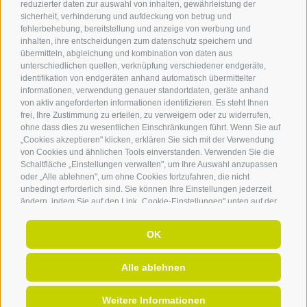
reduzierter daten zur auswahl von inhalten, gewährleistung der
Wetter & Webcam
sicherheit, verhinderung und aufdeckung von betrug und
fehlerbehebung, bereitstellung und anzeige von werbung und
inhalten, ihre entscheidungen zum datenschutz speichern und
übermitteln, abgleichung und kombination von daten aus
unterschiedlichen quellen, verknüpfung verschiedener endgeräte,
identifikation von endgeräten anhand automatisch übermittelter
informationen, verwendung genauer standortdaten, geräte anhand
von aktiv angeforderten informationen identifizieren. Es steht Ihnen
frei, Ihre Zustimmung zu erteilen, zu verweigern oder zu widerrufen,
#langgenhof
#feellikehome
ohne dass dies zu wesentlichen Einschränkungen führt. Wenn Sie auf
„Cookies akzeptieren" klicken, erklären Sie sich mit der Verwendung
@langgenhof
von Cookies und ähnlichen Tools einverstanden. Verwenden Sie die
Schaltfläche „Einstellungen verwalten", um Ihre Auswahl anzupassen
oder „Alle ablehnen", um ohne Cookies fortzufahren, die nicht
unbedingt erforderlich sind. Sie können Ihre Einstellungen jederzeit
ändern, indem Sie auf den Link „Cookie-Einstellungen" unten auf der
Seite oder auf das Schildsymbol unten links klicken. Ihre
Einstellungen gelten nur für das verwendete Gerät.
OK
Alle ablehnen
Weitere Informationen