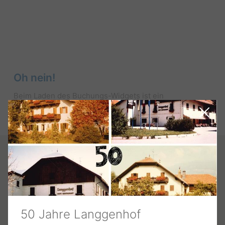
Oh nein!
Beim Laden des Buchungs-Widgets ist ein
unerwarteter Fehler aufgetreten.
Bitte versuchen Sie es später erneut.
Kontakt
50 Jahre Langgenhof
Hotel Langgenhof