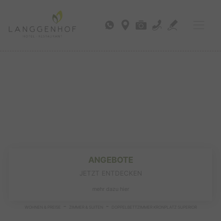
ANGEBOTE
JETZT ENTDECKEN
mehr dazu hier
-
-
WOHNEN & PREISE
ZIMMER & SUITEN
DOPPELBETTZIMMER KRONPLATZ SUPERIOR