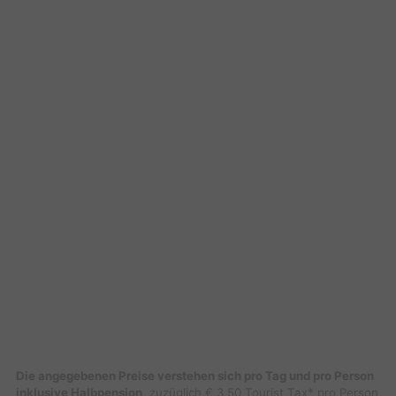
Die angegebenen Preise verstehen sich pro Tag und pro Person
inklusive Halbpension
, zuzüglich € 3,50 Tourist Tax* pro Person