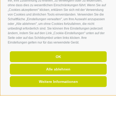
frei, Ihre Zustimmung zu erteilen, zu verweigern oder zu widerrufen,
ohne dass dies zu wesentlichen Einschränkungen führt. Wenn Sie auf
„Cookies akzeptieren" klicken, erklären Sie sich mit der Verwendung
von Cookies und ähnlichen Tools einverstanden. Verwenden Sie die
Schaltfläche „Einstellungen verwalten", um Ihre Auswahl anzupassen
oder „Alle ablehnen", um ohne Cookies fortzufahren, die nicht
unbedingt erforderlich sind. Sie können Ihre Einstellungen jederzeit
ändern, indem Sie auf den Link „Cookie-Einstellungen" unten auf der
Seite oder auf das Schildsymbol unten links klicken. Ihre
Einstellungen gelten nur für das verwendete Gerät.
OK
Alle ablehnen
Weitere Informationen
ANGEBOTE
BUCHEN
ANFRAGEN
ZIMMERAUSSTATTUNG
Diese Annehmlichkeiten erwarten
Sie ...