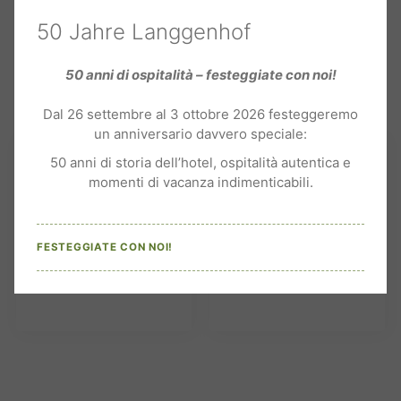
50 Jahre Langgenhof
50 anni di ospitalità – festeggiate con noi!
Dal 26 settembre al 3 ottobre 2026 festeggeremo
un anniversario davvero speciale:
50 anni di storia dell’hotel, ospitalità autentica e
GARAGE
LATE CHECK IN /
momenti di vacanza indimenticabili.
SOTTERRANEO
CHECK OUT
Posto auto gratuito nel
Non stressatevi: check
FESTEGGIATE CON NOI!
garage sotterraneo.
in e check out flessibili.