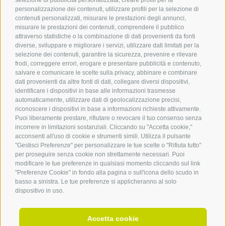
personalizzazione dei contenuti, utilizzare profili per la selezione di
contenuti personalizzati, misurare le prestazioni degli annunci,
misurare le prestazioni dei contenuti, comprendere il pubblico
attraverso statistiche o la combinazione di dati provenienti da fonti
diverse, sviluppare e migliorare i servizi, utilizzare dati limitati per la
selezione dei contenuti, garantire la sicurezza, prevenire e rilevare
frodi, correggere errori, erogare e presentare pubblicità e contenuto,
salvare e comunicare le scelte sulla privacy, abbinare e combinare
dati provenienti da altre fonti di dati, collegare diversi dispositivi,
identificare i dispositivi in base alle informazioni trasmesse
automaticamente, utilizzare dati di geolocalizzazione precisi,
riconoscere i dispositivi in base a informazioni richieste attivamente.
Puoi liberamente prestare, rifiutare o revocare il tuo consenso senza
UN MEETING VELOCE
incorrere in limitazioni sostanziali. Cliccando su "Accetta cookie,"
acconsenti all'uso di cookie e strumenti simili. Utilizza il pulsante
in un’atmosfera informale
"Gestisci Preferenze" per personalizzare le tue scelte o "Rifiuta tutto"
per proseguire senza cookie non strettamente necessari. Puoi
modificare le tue preferenze in qualsiasi momento cliccando sul link
"Preferenze Cookie" in fondo alla pagina o sull'icona dello scudo in
Diversi clienti business hanno trovato qui da noi un luogo
basso a sinistra. Le tue preferenze si applicheranno al solo
informale per un meeting. Nel nostro
bar dall’atmosfera
dispositivo in uso.
accogliente
è stato firmato più di un contratto. Un’
ottima
soluzione
, tranquilla e privata, è la nostra
stube rustica
,
Accetta cookie
che potete
riservare a ore
per un meeting importante