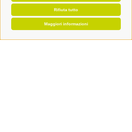
oppure per un piccolo evento.
Rifiuta tutto
Maggiori informazioni
OFFERTE
PRENOTA
RICHIEDI