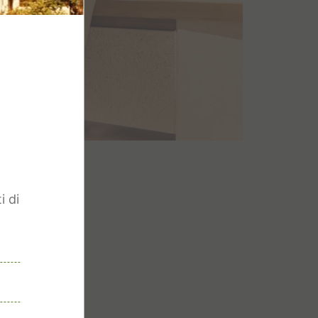
n
i di