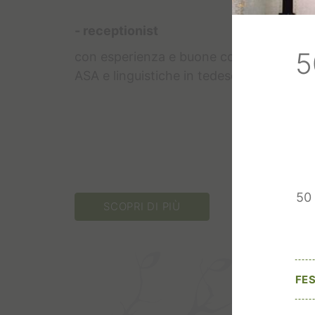
- receptionist
5
con esperienza e buone competenze di
ASA e linguistiche in tedesco e inglese.
50 
SCOPRI DI PIÙ
FES