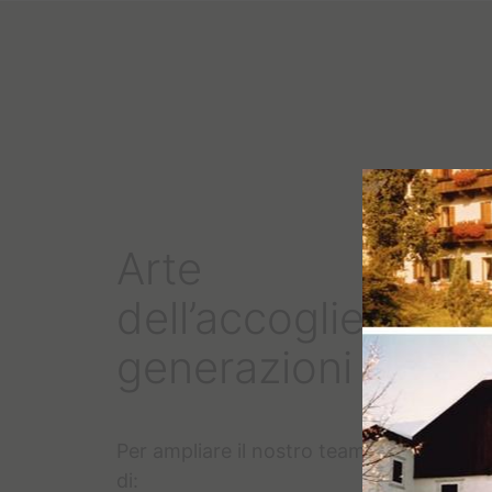
Arte
dell’accoglienza d
generazioni
Per ampliare il nostro team siamo in rice
di: