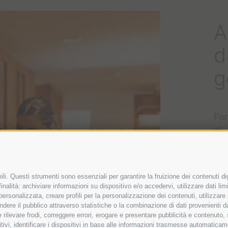
A
d
g
Per
di:
- C
- 
li. Questi strumenti sono essenziali per garantire la fruizione dei contenuti di
nalità: archiviare informazioni su dispositivo e/o accedervi, utilizzare dati limit
...
 personalizzata, creare profili per la personalizzazione dei contenuti, utilizzare
ere il pubblico attraverso statistiche o la combinazione di dati provenienti da f
 e rilevare frodi, correggere errori, erogare e presentare pubblicità e contenuto
(5 
itivi, identificare i dispositivi in base alle informazioni trasmesse automaticam