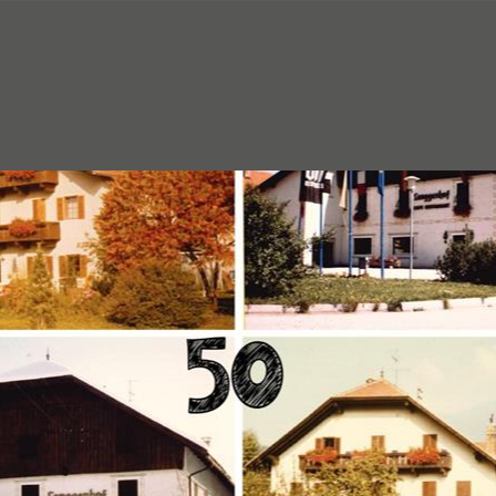
a
rca