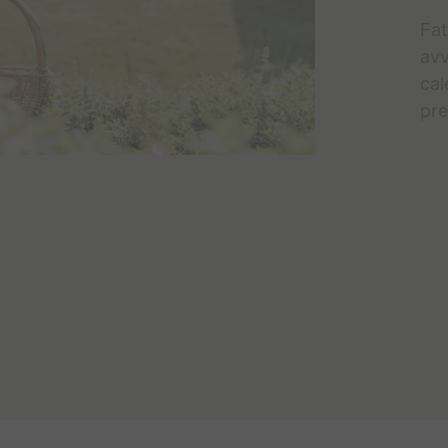
Fat
avv
cal
pre