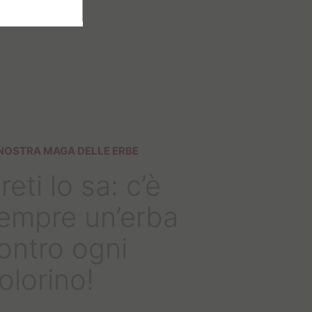
NOSTRA MAGA DELLE ERBE
reti lo sa: c’è
empre un’erba
ontro ogni
olorino!