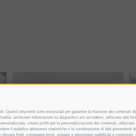
li. Questi strumenti sono essenziali per garantire la fruizione dei contenuti di
nalità: archiviare informazioni su dispositivo e/o accedervi, utilizzare dati limit
PER INCONTRI DI
 personalizzata, creare profili per la personalizzazione dei contenuti, utilizzare
ere il pubblico attraverso statistiche o la combinazione di dati provenienti da f
 e rilevare frodi, correggere errori, erogare e presentare pubblicità e contenuto