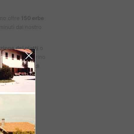
amo oltre
150 erbe
minuti dal nostro
azione dei
piatti
o
e avete un dolorino
ti: l’
esperta di
 vostro.