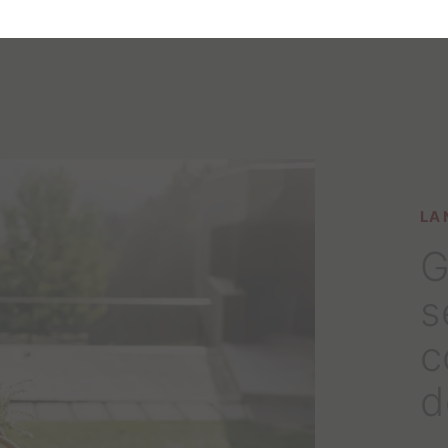
LA 
G
s
c
d