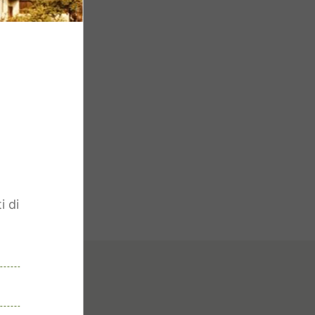
n
i di