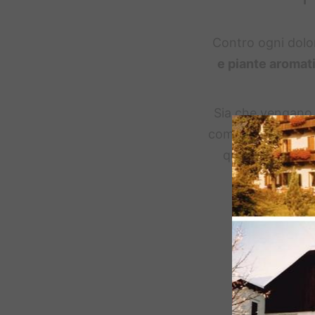
Contro ogni dolor
e piante aromat
Sia che vengano 
come
decorazion
qui o lì, oppure
piante