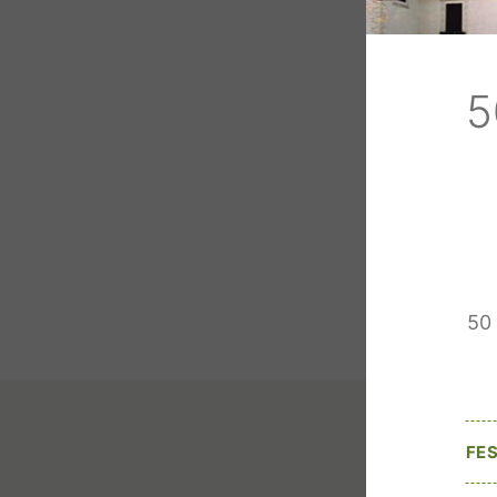
5
50 
FES