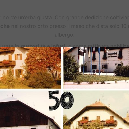
ino c’è un’erba giusta. Con grande dedizione coltivi
iche
nel nostro orto presso il maso che dista solo 10 
albergo
.
usate in
gustosi tè e infusi
, o come raffinata
nobilit
i
per la casa: portano sempre
profumo e sapore
. E s
 dopo un’escursione in montagna vi sentite i piedi pesan
 aromatiche Greti
, vi dirà qual è l’erba che fa al caso