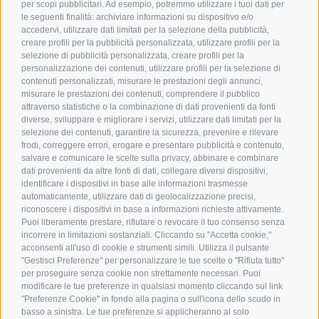
per scopi pubblicitari. Ad esempio, potremmo utilizzare i tuoi dati per
le seguenti finalità: archiviare informazioni su dispositivo e/o
accedervi, utilizzare dati limitati per la selezione della pubblicità,
creare profili per la pubblicità personalizzata, utilizzare profili per la
selezione di pubblicità personalizzata, creare profili per la
personalizzazione dei contenuti, utilizzare profili per la selezione di
contenuti personalizzati, misurare le prestazioni degli annunci,
misurare le prestazioni dei contenuti, comprendere il pubblico
attraverso statistiche o la combinazione di dati provenienti da fonti
diverse, sviluppare e migliorare i servizi, utilizzare dati limitati per la
selezione dei contenuti, garantire la sicurezza, prevenire e rilevare
frodi, correggere errori, erogare e presentare pubblicità e contenuto,
salvare e comunicare le scelte sulla privacy, abbinare e combinare
dati provenienti da altre fonti di dati, collegare diversi dispositivi,
identificare i dispositivi in base alle informazioni trasmesse
automaticamente, utilizzare dati di geolocalizzazione precisi,
riconoscere i dispositivi in base a informazioni richieste attivamente.
Puoi liberamente prestare, rifiutare o revocare il tuo consenso senza
incorrere in limitazioni sostanziali. Cliccando su "Accetta cookie,"
acconsenti all'uso di cookie e strumenti simili. Utilizza il pulsante
"Gestisci Preferenze" per personalizzare le tue scelte o "Rifiuta tutto"
per proseguire senza cookie non strettamente necessari. Puoi
modificare le tue preferenze in qualsiasi momento cliccando sul link
"Preferenze Cookie" in fondo alla pagina o sull'icona dello scudo in
basso a sinistra. Le tue preferenze si applicheranno al solo