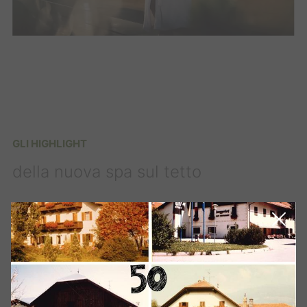
GLI HIGHLIGHT
della nuova spa sul tetto
Grande sauna finlandese panoramica
Biosauna
Bagno turco
Tinozza d'acqua fredda
Vital lounge
Due grandi sale relax
e molto altro!