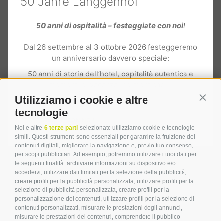
50 Jahre Langgenhof
Hotel Langgenhof
50 anni di ospitalità – festeggiate con noi!
Via San Nicolò, 11
I
-
39031
Stegona/Brunico
Dal 26 settembre al 3 ottobre 2026 festeggeremo
un anniversario davvero speciale:
Tel.:
+39 0474 55 31 54
hotel@langgenhof.com
50 anni di storia dell’hotel, ospitalità autentica e
momenti di vacanza indimenticabili.
Utilizziamo i cookie e altre
Contin
tecnologie
FESTEGGIATE CON NOI!
Service
Noi e altre
6 terze parti
selezionate utilizziamo cookie e tecnologie
simili. Questi strumenti sono essenziali per garantire la fruizione dei
contenuti digitali, migliorare la navigazione e, previo tuo consenso,
per scopi pubblicitari. Ad esempio, potremmo utilizzare i tuoi dati per
le seguenti finalità: archiviare informazioni su dispositivo e/o
Offerte di lavoro
accedervi, utilizzare dati limitati per la selezione della pubblicità,
Newsletter
creare profili per la pubblicità personalizzata, utilizzare profili per la
Download
selezione di pubblicità personalizzata, creare profili per la
personalizzazione dei contenuti, utilizzare profili per la selezione di
Galleria fotografica
contenuti personalizzati, misurare le prestazioni degli annunci,
Social Wall
misurare le prestazioni dei contenuti, comprendere il pubblico