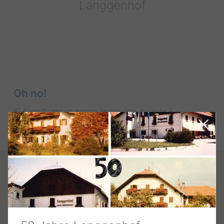
Langgenhof
Oh no!
Si è verificato un errore imprevisto durante il
caricamento del widget di prenotazione.
Riprova più tardi.
Contatto