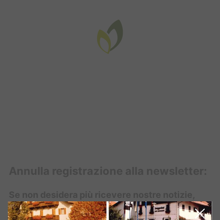
Annulla registrazione alla newsletter:
Se non desidera più ricevere nostre notizie,
inserisca l'indirizzo e-mail nel campo