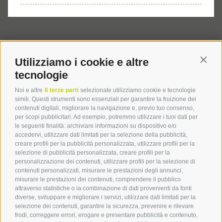
Contatto
Utilizziamo i cookie e altre
Contin
tecnologie
Hotel Langgenhof
Noi e altre
6 terze parti
selezionate utilizziamo cookie e tecnologie
simili. Questi strumenti sono essenziali per garantire la fruizione dei
Via San Nicolò, 11
contenuti digitali, migliorare la navigazione e, previo tuo consenso,
I
-
39031
Stegona/Brunico
per scopi pubblicitari. Ad esempio, potremmo utilizzare i tuoi dati per
le seguenti finalità: archiviare informazioni su dispositivo e/o
Tel.:
+39 0474 55 31 54
accedervi, utilizzare dati limitati per la selezione della pubblicità,
creare profili per la pubblicità personalizzata, utilizzare profili per la
hotel@langgenhof.com
selezione di pubblicità personalizzata, creare profili per la
personalizzazione dei contenuti, utilizzare profili per la selezione di
contenuti personalizzati, misurare le prestazioni degli annunci,
misurare le prestazioni dei contenuti, comprendere il pubblico
attraverso statistiche o la combinazione di dati provenienti da fonti
diverse, sviluppare e migliorare i servizi, utilizzare dati limitati per la
selezione dei contenuti, garantire la sicurezza, prevenire e rilevare
Service
frodi, correggere errori, erogare e presentare pubblicità e contenuto,